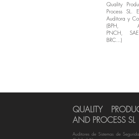
Quality Prod
Process SL. 
Auditora y Co
(BPH, A
PNCH, SAE
BRC...)
QUALITY PRODU
AND PROCESS SL
Auditores de Sistemas de Segurid