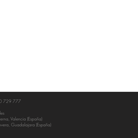
0 729 777
es
erna, Valencia (España)
vera, Guadalajara (España)