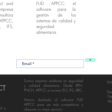
uct and
FUD APPCC: el
Empresa
software para la
nsultora
gestión de los
PPCC,
sistemas de calidad y
, IFS,
seguridad
alimentaria.
>
Somos expertos auditores en seguridad
96
y calidad alimentaria. Desde BPH,
CT
PNCH, APPCC a normas ISO, IFS, BRC.
Sed
Pat
Hemos diseñado el software FUD
Alo
APPCC para ser más competitivos y
ad y
ofrecerte un mejor servicio.