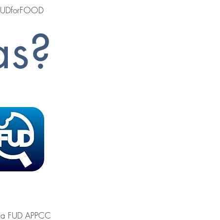
| FUDforFOOD
as?
 a FUD APPCC